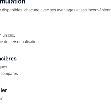
imulation
ier disponibles, chacune avec ses avantages et ses inconvénient
 un clic.
ue de personnalisation.
ncières
ques.
r comparer.
ier
hé.