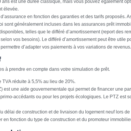
 20 ans est une durée classique, mais vous pouvez également opt
t élevée.
 d’assurance en fonction des garanties et des tarifs proposés. 
loi sont généralement incluses dans les assurances prêt immobil
isponibles, telles que le différé d’amortissement (report des 
elon vos besoins). Le différé d’amortissement peut être utile 
 permettre d’adapter vos paiements à vos variations de revenus
f
s à prendre en compte dans votre simulation de prêt.
e TVA réduite à 5,5% au lieu de 20%.
Z) est une aide gouvernementale qui permet de financer une parti
primo-accédants ou pour les projets écologiques. Le PTZ est so
 délai de construction et de livraison du logement neuf lors de v
er en fonction du type de construction et du promoteur immobilier